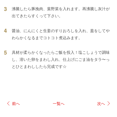
3
沸騰したら豚挽肉、葉野菜を入れます。再沸騰し灰汁が
出てきたらすくって下さい。
4
醤油、にんにくと生姜のすりおろしを入れ、蓋をしてや
わらかくなるまでコトコト煮込みます。
5
具材が柔らかくなったらご飯を投入！塩こしょうで調味
し、溶いた卵をまわし入れ、仕上げにごま油をタラ〜っ
とひとまわししたら完成です☆
前へ
一覧へ
次へ