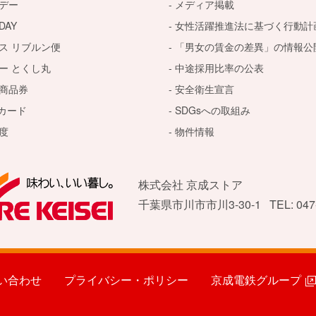
デー
メディア掲載
AY
女性活躍推進法に基づく行動計
ス リブルン便
「男女の賃金の差異」の情報公
ー とくし丸
中途採用比率の公表
商品券
安全衛生宣言
トカード
SDGsへの取組み
度
物件情報
株式会社 京成ストア
千葉県市川市市川3-30-1
TEL: 047
い合わせ
プライバシー・ポリシー
京成電鉄グループ