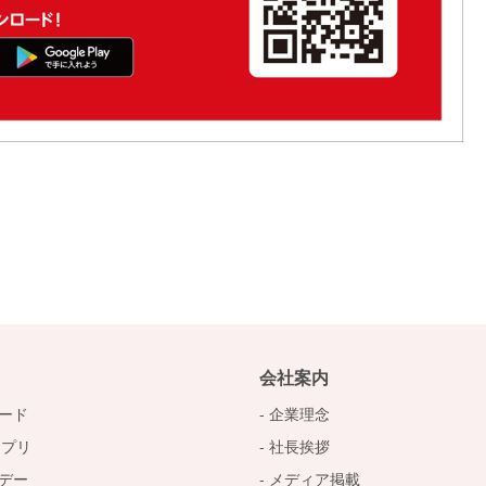
会社案内
ード
企業理念
アプリ
社長挨拶
デー
メディア掲載