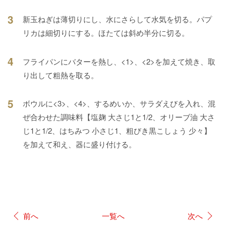
3
新玉ねぎは薄切りにし、水にさらして水気を切る。パプ
リカは細切りにする。ほたては斜め半分に切る。
4
フライパンにバターを熱し、<1>、<2>を加えて焼き、取
り出して粗熱を取る。
5
ボウルに<3>、<4>、するめいか、サラダえびを入れ、混
ぜ合わせた調味料【塩麹 大さじ1と1/2、オリーブ油 大さ
じ1と1/2、はちみつ 小さじ1、粗びき黒こしょう 少々】
を加えて和え、器に盛り付ける。
前へ
一覧へ
次へ