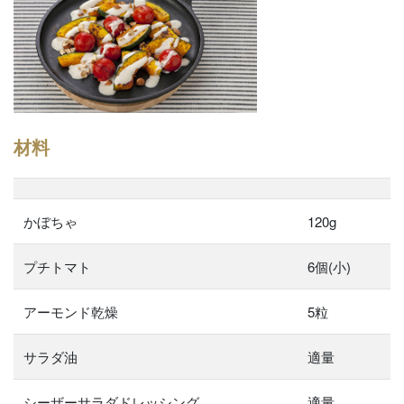
材料
かぼちゃ
120g
プチトマト
6個(小)
アーモンド乾燥
5粒
サラダ油
適量
シーザーサラダドレッシング
適量