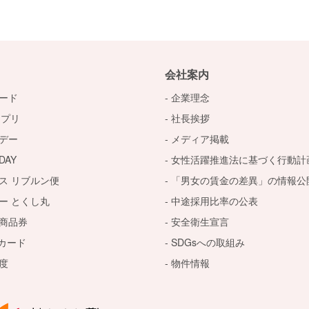
会社案内
ード
企業理念
アプリ
社長挨拶
デー
メディア掲載
AY
女性活躍推進法に基づく行動計
ス リブルン便
「男女の賃金の差異」の情報公
ー とくし丸
中途採用比率の公表
商品券
安全衛生宣言
トカード
SDGsへの取組み
度
物件情報