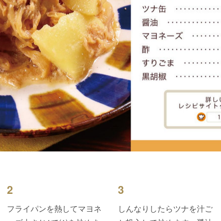
2
3
フライパンを熱してマヨネ
しんなりしたらツナを汁ご