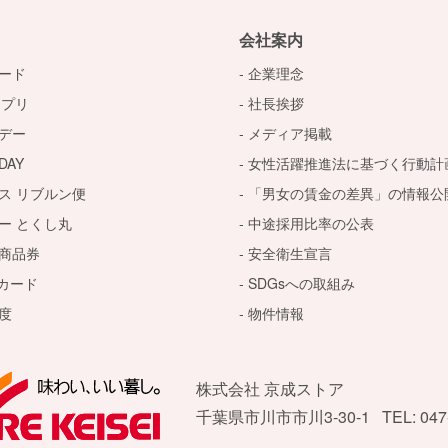
会社案内
ード
企業理念
アプリ
社長挨拶
デー
メディア掲載
AY
女性活躍推進法に基づく行動計
ス リブルン便
「男女の賃金の差異」の情報公
ー とくし丸
中途採用比率の公表
商品券
安全衛生宣言
トカード
SDGsへの取組み
度
物件情報
株式会社 京成ストア
千葉県市川市市川3-30-1
TEL: 047